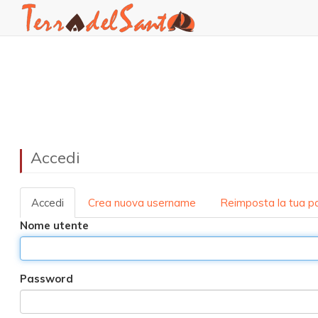
User
Main
account
navigation
Salta
al
menu
contenuto
principale
Accedi
Accedi
Crea nuova username
Reimposta la tua 
Primary
Nome utente
tabs
Password