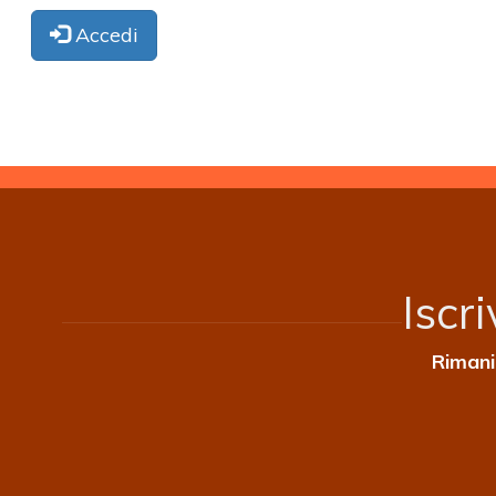
Accedi
Iscr
Rimani 