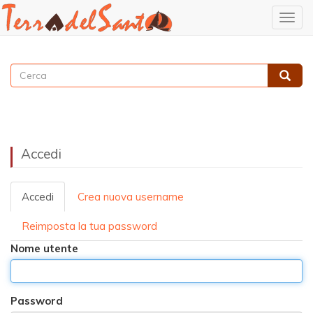
Togg
navig
Salta
al
Cerca
contenuto
Cerca
principale
Accedi
Accedi
Crea nuova username
Primary
tabs
Reimposta la tua password
Nome utente
Password