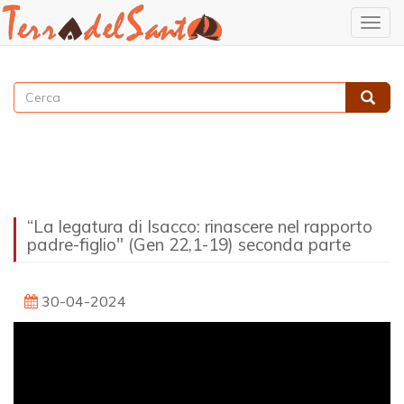
Togg
navig
Salta
al
Cerca
contenuto
Cerca
principale
“La legatura di Isacco: rinascere nel rapporto
padre-figlio" (Gen 22,1-19) seconda parte
30-04-2024