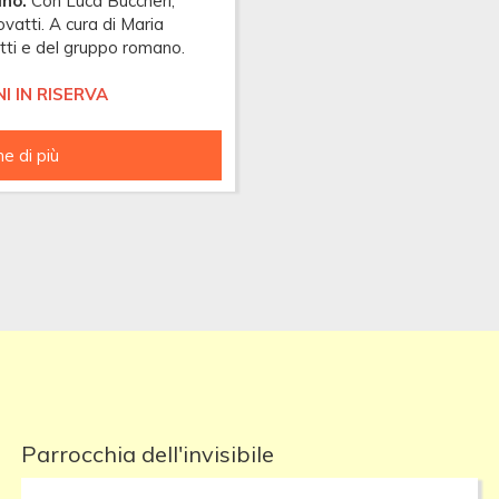
ino.
Con Luca Buccheri,
vatti. A cura di Maria
ti e del gruppo romano.
NI IN RISERVA
e di più
CORSO
BIBLICO
A
ROMA
Parrocchia dell'invisibile