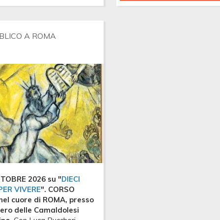
e
TREKKI
FESTA
BIBLICO
a
DEL
TERZELLI
CASENT
BLICO A ROMA
TOBRE 2026 su "
DIECI
PER VIVERE
". CORSO
nel cuore di ROMA, presso
tero delle Camaldolesi