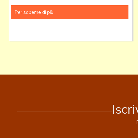
Per saperne di più
MESSA
DEL
24
MAGGIO
2026
(PENTECOSTE)
Iscr