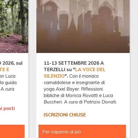
2026, sul
11-13 SETTEMBRE 2026 A
TE E
TERZELLI su "
LA VOCE DEL
Con Luca
SILENZIO
".
Con il monaco
la guida
camaldolese e insegnante di
 A cura
yoga
Axel Bayer
. Riflessioni
bibliche di
Monica Rovatti e Luca
Buccheri
.
A cura di
Patrizio Donati.
i posti
ISCRIZIONI CHIUSE
Per saperne di più
TREKKING