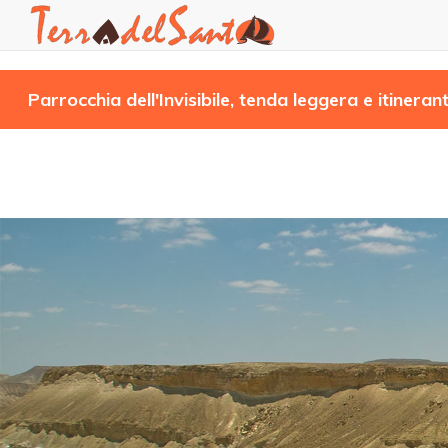
User
Main
account
navigation
Salta
menu
Parrocchia dell'Invisibile, tenda leggera e itineran
al
contenuto
principale