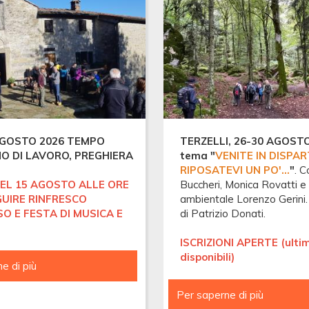
 AGOSTO 2026 TEMPO
TERZELLI, 26-30 AGOSTO 
O DI LAVORO, PREGHIERA
tema "
VENITE IN DISPAR
RIPOSATEVI UN PO'...
"
. 
EL 15 AGOSTO ALLE ORE
Buccheri, Monica Rovatti e 
GUIRE RINFRESCO
ambientale Lorenzo Gerini.
O E FESTA DI MUSICA E
di Patrizio Donati.
ISCRIZIONI APERTE (ultim
disponibili)
e di più
FRATERNITÀ
DI
LAVORO
Per saperne di più
4°