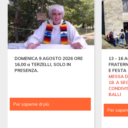
DOMENICA 9 AGOSTO 2026 ORE
13 - 16
16,00 a TERZELLI, SOLO IN
FRATERN
PRESENZA.
E FESTA
MESSA D
18. A SE
CONDIVIS
BALLI
Per saperne di più
MESSE
ESTIVE
Per sapern
a
TERZELLI