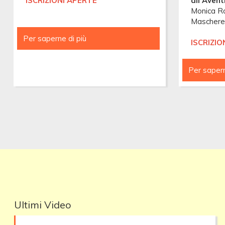
ISCRIZIONI APERTE
all'Avent
Monica Ro
Mascheret
Per saperne di più
FRATERNITÀ
ISCRIZIO
DI
LAVORO
E
Per sapern
PREGHIERA
A
TERZELLI
Ultimi Video