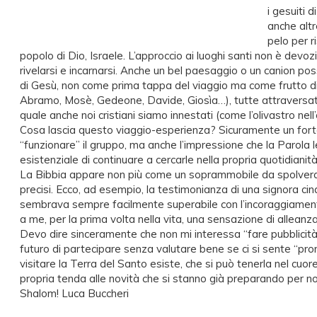
i gesuiti 
anche altr
pelo per r
popolo di Dio, Israele. L’approccio ai luoghi santi non è devoz
rivelarsi e incarnarsi. Anche un bel paesaggio o un canion pos
di Gesù, non come prima tappa del viaggio ma come frutto di u
Abramo, Mosè, Gedeone, Davide, Giosìa…), tutte attraversate
quale anche noi cristiani siamo innestati (come l’olivastro ne
Cosa lascia questo viaggio-esperienza? Sicuramente un forte 
“funzionare” il gruppo, ma anche l’impressione che la Parola
esistenziale di continuare a cercarle nella propria quotidianità
La Bibbia appare non più come un soprammobile da spolverare
precisi. Ecco, ad esempio, la testimonianza di una signora cin
sembrava sempre facilmente superabile con l’incoraggiamento 
a me, per la prima volta nella vita, una sensazione di alleanza
Devo dire sinceramente che non mi interessa “fare pubblicità
futuro di partecipare senza valutare bene se ci si sente “pro
visitare la Terra del Santo esiste, che si può tenerla nel cuore
propria tenda alle novità che si stanno già preparando per no
Shalom! Luca Buccheri