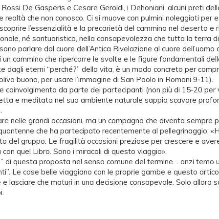
di Rossi De Gasperis e Cesare Geroldi, i Dehoniani, alcuni preti de
e realtà che non conosco. Ci si muove con pulmini noleggiati per e
iscoprire l’essenzialità e la precarietà del cammino nel deserto e 
ionale, né santuaristico, nella consapevolezza che tutta la terra d
sono parlare dal cuore dell’Antica Rivelazione al cuore dell’uomo d
n cammino che ripercorre le svolte e le figure fondamentali della
 dagli eterni “perché?” della vita, è un modo concreto per compr
ll’olivo buono, per usare l’immagine di San Paolo in Romani 9-11).
coinvolgimento da parte dei partecipanti (non più di 15-20 per vo
 letta e meditata nel suo ambiente naturale sappia scavare profon
.
 nelle grandi occasioni, ma un compagno che diventa sempre più 
quantenne che ha partecipato recentemente al pellegrinaggio: «Ho vi
del gruppo. Le fragilità occasioni preziose per crescere e avere 
 con quel Libro. Sono i miracoli di questo viaggio».
” di questa proposta nel senso comune del termine… anzi temo un’
nti”. Le cose belle viaggiano con le proprie gambe e questo artico
 e lasciare che maturi in una decisione consapevole. Solo allora sar
i.