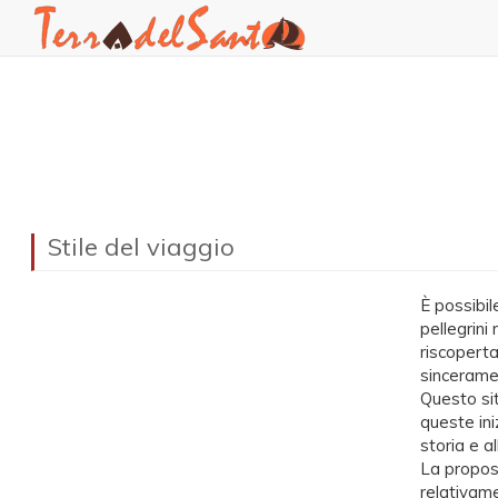
User
Main
account
navigation
Salta
al
menu
contenuto
principale
Stile del viaggio
È possibil
pellegrini
riscoperta
sincerame
Questo sit
queste ini
storia e a
La propost
relativame