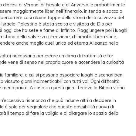
lla diocesi di Verona, di Fiesole e di Anversa, e probabilmente
ssere maggiormente liberi nell’itinerario, in tenda e sacco a
ripercorrere così alcune tappe della storia della salvezza del
i Israele-Palestina è stata scelta e visitata da Dio per
i oggi che ha sete e fame di Infinito. Raggiungere poi i luoghi
 storia della salvezza (creazione, chiamata, liberazione,
endere anche meglio quell’unica ed eterna Alleanza nella
lta) necessario per creare un clima di fraternità e far
de vene di senso nel proprio cuore e accendere la curiosità
familiare, a cui si possono associare luoghi e scenari ben
ssuto giorni indimenticabili con tutti voi. Ogni difficoltà
meno paura. A casa, in questi giorni tenevo la Bibbia vicino
eccessiva risonanza che può indurre altri a decidere in
lo è solo per segnalare che questa possibilità nuova di
à il tempo di fare la valigia e di allargare lo spazio della