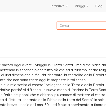
Iniziative
Viaggi
Blog
Cerca
e ancora oggi vivere il viaggio in “Terra Santa” (ma a me piace chi
 mettendo in secondo piano tutto ciò che sa di turismo, anche religi
 di una dimensione di fiducia itinerante, la centralità della Parola
nte che non sono tante oggi le proposte in tal senso…
o e la mia scelta di essere “pellegrino della Terra e della Parol
ziative perché si diffonda un nuovo modo di “andare in Terra Santa”,
lle ferite dei popoli che ci abitano, più capace di mettere al centro 
a di “lettura itinerante della Bibbia nella terra del Santo”, in spir
nte breve – risale agli anni 60 – ed è stata sperimentata finora da 