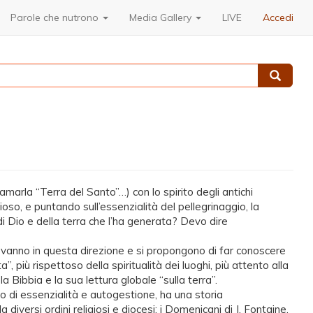
Parole che nutrono
Media Gallery
LIVE
Accedi
Cerca
amarla “Terra del Santo”…) con lo spirito degli antichi
oso, e puntando sull’essenzialità del pellegrinaggio, la
 di Dio e della terra che l’ha generata? Devo dire
a” vanno in questa direzione e si propongono di far conoscere
 più rispettoso della spiritualità dei luoghi, più attento alla
la Bibbia e la sua lettura globale “sulla terra”.
ito di essenzialità e autogestione, ha una storia
diversi ordini religiosi e diocesi: i Domenicani di J. Fontaine,