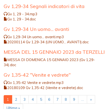
Gv 1,29-34 Segnali indicatori di vita
Gv 1, 29 - 34.mp3
Gv 1, 29 - 34.doc
Gv 1,29-34 Un uomo... avanti
Gv 1,29-34 Un uomo... avanti.mp3
20200114 Gv 1,29-34 (UN UOMO... AVANTI).doc
MESSA DEL 15 GENNAIO 2023 da TERZELLI
MESSA DI DOMENICA 15 GENNAIO 2023 (Gv 1,29-
34).doc
Gv 1,35-42 "Venite e vedrete"
Gv 1,35-42 Venite e vedrete.mp3
20180109 Gv 1,35-42 (Venite e vedrete).doc
Paginazione
Pagina
1
Pagina
2
Pagina
3
Pagina
4
Pagina
5
Pagina
6
Pagina
7
Pagina
8
Pagina
9
…
Pagina
››
attuale
successiva
Ultima
Ultima »