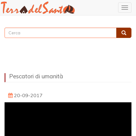
Togg
navig
Salta
al
Cerca
contenuto
Cerca
principale
Pescatori di umanità
20-09-2017