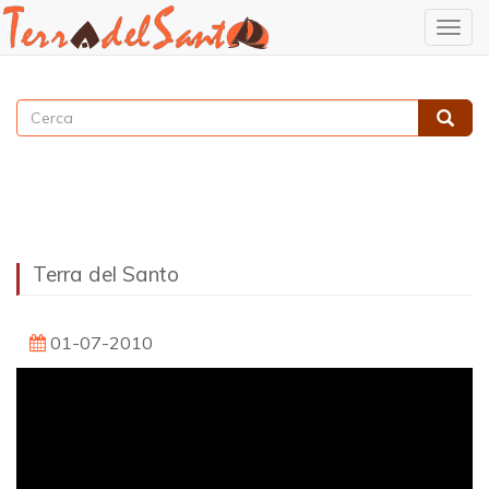
Togg
navig
Salta
al
Cerca
contenuto
Cerca
principale
Terra del Santo
01-07-2010