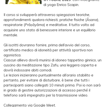
di yoga Enrico Scapin.
Il corso si svilupperà attraverso spiegazioni teoriche,
approfondimenti qualora richiesti, pratiche fisiche (
Āsana
),
respiratorie (
Prā
āyāma
) e meditative. Il tutto volto ad
ṇ
acquisire uno stato di benessere interiore e un equilibrio
mentale.
Gli iscritti dovranno fornire, prima dell’avvio del corso,
certificato medico di idoneità per attività sportiva non
agonistica.
Ciascun allievo dovrà munirsi di idoneo tappetino ginnico, un
cuscino da meditazione tipo Zafu, una leggera coperta e
dovrà indossare abiti comodi.
Le lezioni inizieranno puntualmente all’orario stabilito e
pertanto, per evitare di disturbare, è bene che tutti i
partecipanti siano collegati 10 minuti prima. Poi io non sarò
in grado di gestire autorizzazioni di accesso perché il
telefono sarà impegnato per la trasmissione video.
Collegamento via Google Meet.