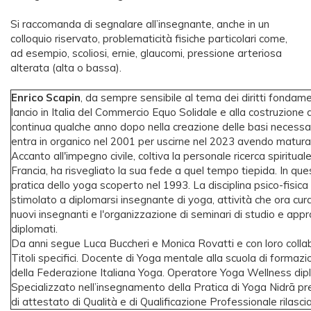
Si raccomanda di segnalare all’insegnante, anche in un
colloquio riservato, problematicità fisiche particolari come,
ad esempio, scoliosi, ernie, glaucomi, pressione arteriosa
alterata (alta o bassa).
Enrico Scapin
, da sempre sensibile al tema dei diritti fondamen
lancio in Italia del Commercio Equo Solidale e alla costruzione
continua qualche anno dopo nella creazione delle basi necessar
entra in organico nel 2001 per uscirne nel 2023 avendo maturato
Accanto all'impegno civile, coltiva la personale ricerca spiritua
Francia, ha risvegliato la sua fede a quel tempo tiepida. In quest
pratica dello yoga scoperto nel 1993. La disciplina psico-fisica
stimolato a diplomarsi insegnante di yoga, attività che ora cura
nuovi insegnanti e l'organizzazione di seminari di studio e ap
diplomati.
Da anni segue Luca Buccheri e Monica Rovatti e con loro collabo
Titoli specifici. Docente di Yoga mentale alla scuola di forma
della Federazione Italiana Yoga. Operatore Yoga Wellness dip
Specializzato nell’insegnamento della Pratica di Yoga Nidrā pr
di attestato di Qualità e di Qualificazione Professionale rilasc