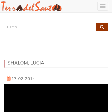
Togg
navig
Salta
al
Cerca
contenuto
Cerca
principale
SHALOM, LUCIA
17-02-2014