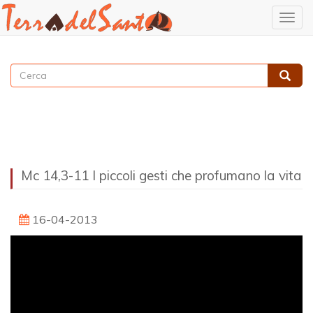
Togg
navig
Salta
al
Cerca
contenuto
Cerca
principale
Mc 14,3-11 I piccoli gesti che profumano la vita
16-04-2013